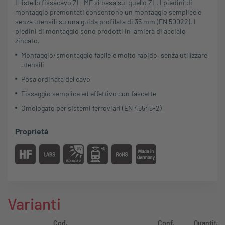
Il listello fissacavo ZL-MF si basa sul quello ZL. I piedini di
montaggio premontati consentono un montaggio semplice e
senza utensili su una guida profilata di 35 mm (EN 50022). I
piedini di montaggio sono prodotti in lamiera di acciaio
zincato.
Montaggio/smontaggio facile e molto rapido, senza utilizzare
utensili
Posa ordinata del cavo
Fissaggio semplice ed effettivo con fascette
Omologato per sistemi ferroviari (EN 45545-2)
Proprietà
Varianti
Cod.
Conf.
Quantità 