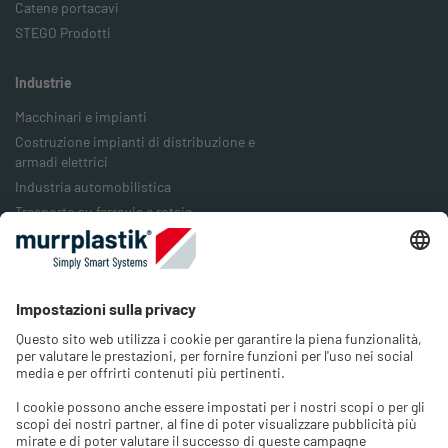
Catene portacavi
STEGO Prodotti
Industrie
Macchinari e impianti
Costruzione impianti di distribuzione e
armadi elettrici
Industria automobilistica
Trasporto su ferrovia e rotaia
Industria alimentare
Industria degli imballaggi
Industria energetica
Azienda
Chi siamo
Lavora con noi
Contatto