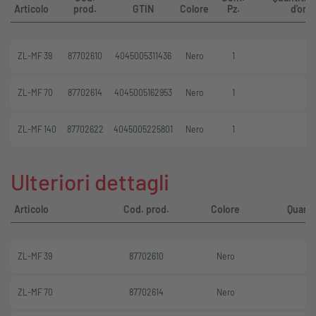
Articolo
prod.
GTIN
Colore
Pz.
d'ord
ZL-MF 39
87702610
4045005311436
Nero
1
1
ZL-MF 70
87702614
4045005162953
Nero
1
1
ZL-MF 140
87702622
4045005225801
Nero
1
1
Ulteriori dettagli
Articolo
Cod. prod.
Colore
Quanti
ZL-MF 39
87702610
Nero
ZL-MF 70
87702614
Nero