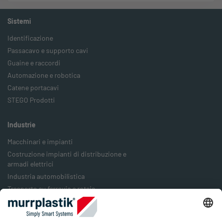
Sistemi
Identificazione
Passacavo e supporto cavi
Guaine e raccordi
Automazione e robotica
Catene portacavi
STEGO Prodotti
Industrie
Macchinari e impianti
Costruzione impianti di distribuzione e
armadi elettrici
Industria automobilistica
Trasporto su ferrovia e rotaia
Industria alimentare
Industria degli imballaggi