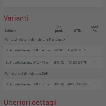
Varianti
Cod.
Conf.
Q
Articolo
prod.
GTIN
Pz.
Per tutti i sistemi di incisione Murrplastik
Bulino ad isolamento D=0,6 - 40 mm
86721411
4045005063175
1
Bulino ad isolamento D=1,0 - 40 mm
86721413
4045005064714
1
Per i sistemi di incisione CAM
Bulino ad isolamento D=0,6 - 30 mm
86721412
4045005305923
1
Ulteriori dettagli