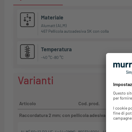
Materiale
Alumatt (ALM)
467 Pellicola autoadesiva SK con colla
Temperatura
-40 °C–80 °C
Varianti
Articolo
Cod. prod.
GTIN
Raccordatura 2 mm; con pellicola adesiva
ALM° 60x12 R2 HF, 4x (4x2MM)
8603146004
4045005263407