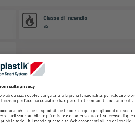
Classe di incendio
B2
Conf.
Quantità
Colore
Pz.
minima d'ordine
Accedi per
Argento / Nero
80
80
informazioni sui