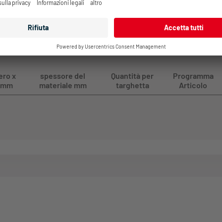
/ Argento
prezzi
ro x
spessore del
Quantità per
Programma
i mm
materiale mm
targhetta
Articolo