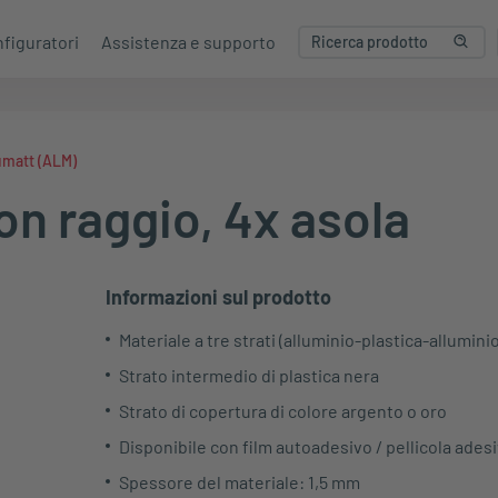
figuratori
Assistenza e supporto
umatt (ALM)
n raggio, 4x asola
Informazioni sul prodotto
Materiale a tre strati (alluminio-plastica-alluminio
Strato intermedio di plastica nera
Strato di copertura di colore argento o oro
Disponibile con film autoadesivo / pellicola ades
Spessore del materiale: 1,5 mm