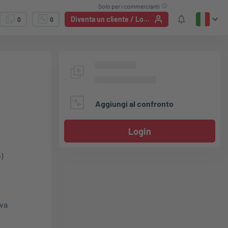
Solo per i commercianti
Diventa un cliente / Login
0
0
Aggiungi al confronto
Login
)
iva