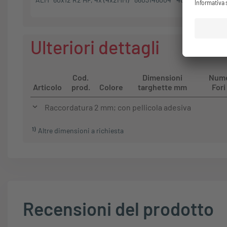
Ulteriori dettagli
Cod.
Dimensioni
Nume
Articolo
prod.
Colore
targhette mm
For
Raccordatura 2 mm; con pellicola adesiva
1
)
Altre dimensioni a richiesta
Recensioni del prodotto