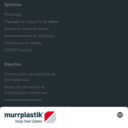
Systèmes
Marquage
Passages et supports de câbles
Gaines et raccords vissés
Automatisation et robotique
Chaînes porte-câbles
STEGO Produits
Branches
Construction de machines et
d'installations
Boîtes de connexion et
Construction d'armoires
Industrie automobile
Transport ferroviaire et secteur du rail
Industrie agro-alimentaire
Industrie de l'emballage