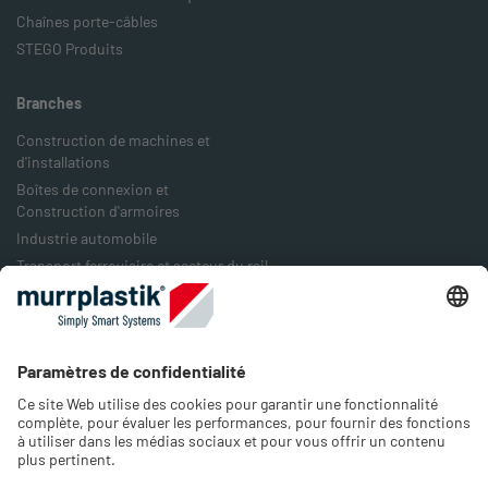
Chaînes porte-câbles
STEGO Produits
Branches
Construction de machines et
d'installations
Boîtes de connexion et
Construction d'armoires
Industrie automobile
Transport ferroviaire et secteur du rail
Industrie agro-alimentaire
Industrie de l'emballage
Industrie de l'énergie
Entreprise
À notre sujet
Emplois & Carrières