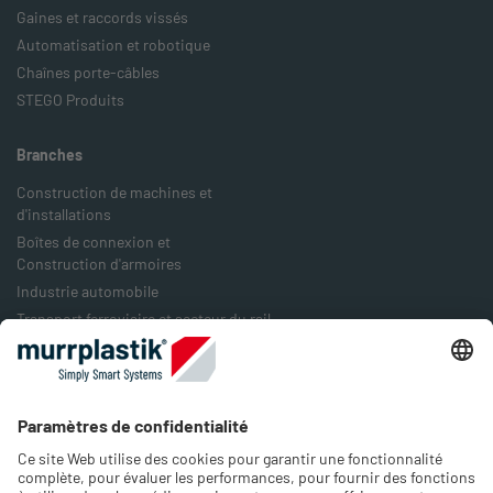
Gaines et raccords vissés
Automatisation et robotique
Chaînes porte-câbles
STEGO Produits
Branches
Construction de machines et
d'installations
Boîtes de connexion et
Construction d'armoires
Industrie automobile
Transport ferroviaire et secteur du rail
Industrie agro-alimentaire
Industrie de l'emballage
Industrie de l'énergie
Entreprise