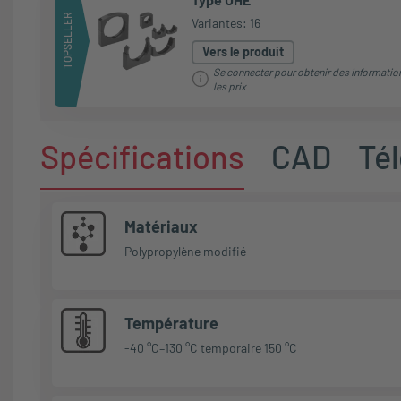
TOPSELLER
Variantes: 16
Vers le produit
Se connecter pour obtenir des informatio
les prix
Spécifications
CAD
Té
Matériaux
Polypropylène modifié
Température
-40 °C–130 °C temporaire 150 °C