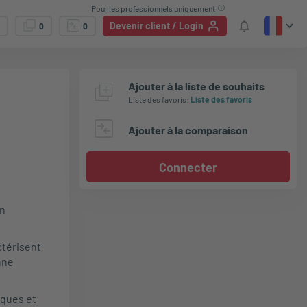
Pour les professionnels uniquement
Devenir client / Login
0
0
Ajouter à la liste de souhaits
Liste des favoris
:
Liste des favoris
Ajouter à la comparaison
Connecter
en
ctérisent
nne
iques et