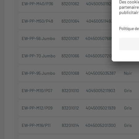
EW-PP-M40/P36
83201062
4045005019219
Noir
EW-PP-M50/P48
83201064
4045005114938
Noir
EW-PP-56 Jumbo
83201067
4045005076854
Noir
EW-PP-70 Jumbo
83201066
4045005072078
Noir
EW-PP-95 Jumbo
83201068
4045005035387
Noir
EW-PP-M10/P07
83201010
4045005211903
Gris
EW-PP-M12/P09
83201012
4045005021939
Gris
EW-PP-M16/P11
83201014
4045005201300
Gris