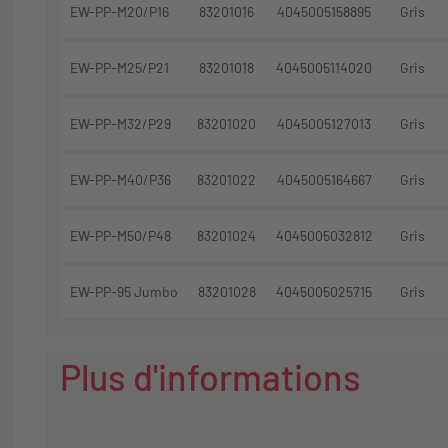
EW-PP-M20/P16
83201016
4045005158895
Gris
EW-PP-M25/P21
83201018
4045005114020
Gris
EW-PP-M32/P29
83201020
4045005127013
Gris
EW-PP-M40/P36
83201022
4045005164667
Gris
EW-PP-M50/P48
83201024
4045005032812
Gris
EW-PP-95 Jumbo
83201028
4045005025715
Gris
Plus d'informations