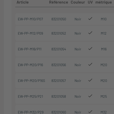
Article
Référence
Couleur
UV
métrique
EW-PP-M10/P07
83201050
Noir
M10
EW-PP-M12/P09
83201052
Noir
M12
EW-PP-M16/P11
83201054
Noir
M16
EW-PP-M20/P16
83201056
Noir
M20
EW-PP-M20/P16S
83201057
Noir
M20
EW-PP-M25/P21
83201058
Noir
M25
EW-PP-M32/P29
83201060
Noir
M32