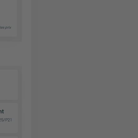
les prix
nt
25/P21