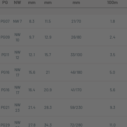
PG
NW
mm
mm
mm
100m
PG07
NW 7
8.3
11.5
21/70
1.8
NW
PG09
9.7
12.9
26/80
2.4
10
NW
PG11
12.1
15.7
33/100
3.5
12
NW
PG16
15.6
21
46/180
5.0
17
NW
PG16
16.4
20.9
41/170
5.6
17
NW
PG21
21.4
28.3
59/230
9.3
23
NW
PG29
27.8
34.3
72/280
11.0