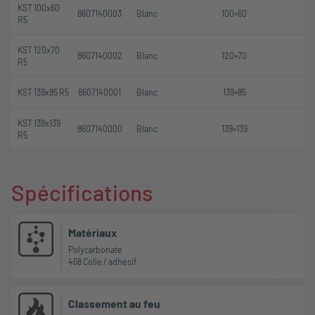
KST 100x60
8607140003
Blanc
100×60
R5
KST 120x70
8607140002
Blanc
120×70
R5
KST 139x85 R5
8607140001
Blanc
139×85
KST 139x139
8607140000
Blanc
139×139
R5
Spécifications
Matériaux
Polycarbonate
468 Colle / adhésif
Classement au feu