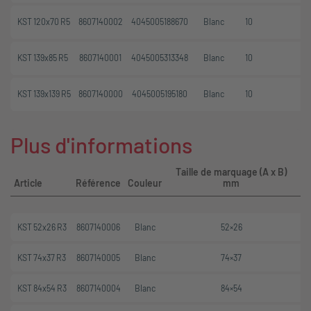
KST 120x70 R5
8607140002
4045005188670
Blanc
10
KST 139x85 R5
8607140001
4045005313348
Blanc
10
KST 139x139 R5
8607140000
4045005195180
Blanc
10
Plus d'informations
Taille de marquage (A x B)
S
Article
Référence
Couleur
mm
KST 52x26 R3
8607140006
Blanc
52×26
KST 74x37 R3
8607140005
Blanc
74×37
KST 84x54 R3
8607140004
Blanc
84×54