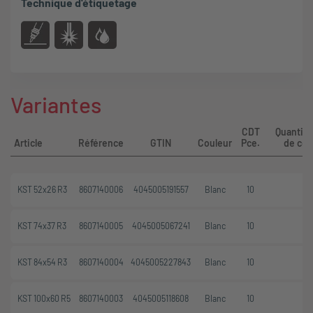
Technique d'étiquetage
Variantes
CDT
Quantité
Article
Référence
GTIN
Couleur
Pce.
de co
KST 52x26 R3
8607140006
4045005191557
Blanc
10
KST 74x37 R3
8607140005
4045005067241
Blanc
10
KST 84x54 R3
8607140004
4045005227843
Blanc
10
KST 100x60 R5
8607140003
4045005118608
Blanc
10