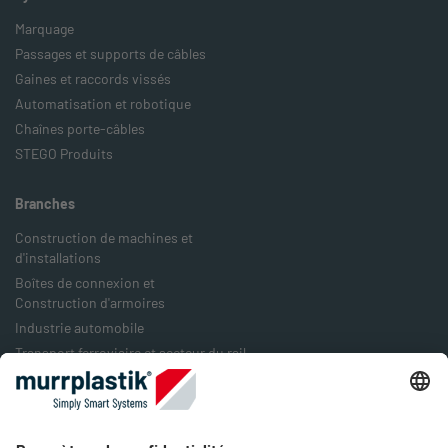
Marquage
Passages et supports de câbles
Gaines et raccords vissés
Automatisation et robotique
Chaînes porte-câbles
STEGO Produits
Branches
Construction de machines et
d'installations
Boîtes de connexion et
Construction d'armoires
Industrie automobile
Transport ferroviaire et secteur du rail
Industrie agro-alimentaire
Industrie de l'emballage
Industrie de l'énergie