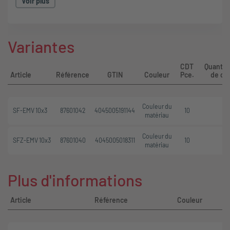
Voir plus
Moins de pièces en stock
Construction très compacte
Etrier anti-traction avec attache-câble (SFZ-EMV)
Variantes
CDT
Quantit
Article
Référence
GTIN
Couleur
Pce.
de c
Couleur du
SF-EMV 10x3
87601042
4045005191144
10
matériau
Couleur du
SFZ-EMV 10x3
87601040
4045005018311
10
matériau
Plus d'informations
Article
Référence
Couleur