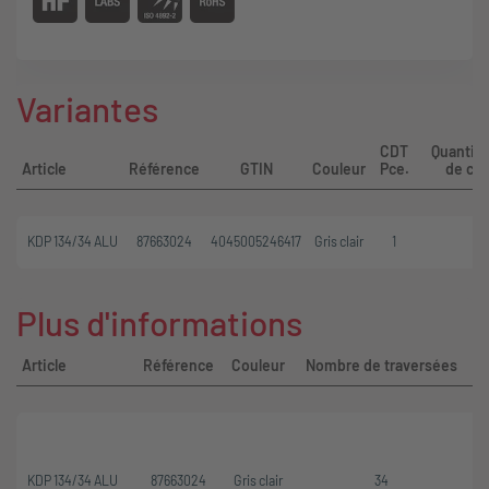
Variantes
CDT
Quantit
Article
Référence
GTIN
Couleur
Pce.
de co
KDP 134/34 ALU
87663024
4045005246417
Gris clair
1
Plus d'informations
Article
Référence
Couleur
Nombre de traversées
KDP 134/34 ALU
87663024
Gris clair
34