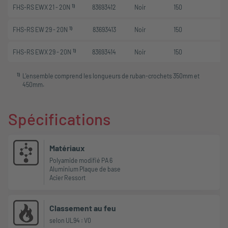
1)
FHS-RS EWX 21 - 20N
83693412
Noir
150
1)
FHS-RS EW 29 - 20N
83693413
Noir
150
1)
FHS-RS EWX 29 - 20N
83693414
Noir
150
1
)
L'ensemble comprend les longueurs de ruban-crochets 350mm et
450mm.
Spécifications
Matériaux
Polyamide modifié PA 6
Aluminium Plaque de base
Acier Ressort
Classement au feu
selon UL94 : V0