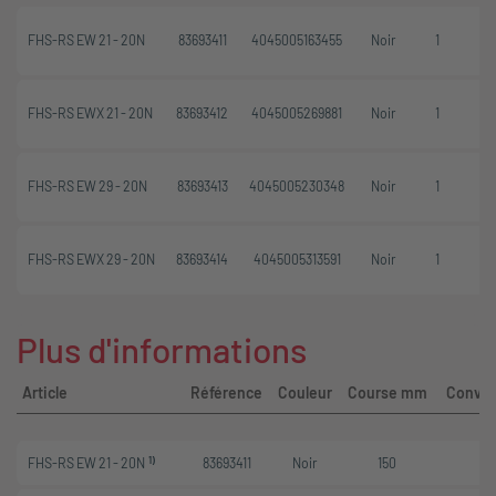
FHS-RS EW 21 - 20N
83693411
4045005163455
Noir
1
FHS-RS EWX 21 - 20N
83693412
4045005269881
Noir
1
FHS-RS EW 29 - 20N
83693413
4045005230348
Noir
1
FHS-RS EWX 29 - 20N
83693414
4045005313591
Noir
1
Plus d'informations
Article
Référence
Couleur
Course mm
Convie
1)
FHS-RS EW 21 - 20N
83693411
Noir
150