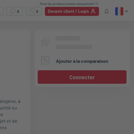
Pour les professionnels uniquement
Devenir client / Login
0
0
Ajouter à la comparaison
Connecter
alogène, à
'unité ou
ce
jet et de
yens