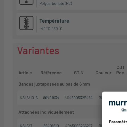
Polycarbonate (PC)
Température
-40 °C–130 °C
Variantes
CDT
Article
Référence
GTIN
Couleur
Pce.
Bandes juxtaposées au pas de 6 mm
KSI 6/10-6
86401634
4045005325464
Blanc
1080
Attachées individuellement
KSI 5/7
86401610
4045005266217
Blanc
1020