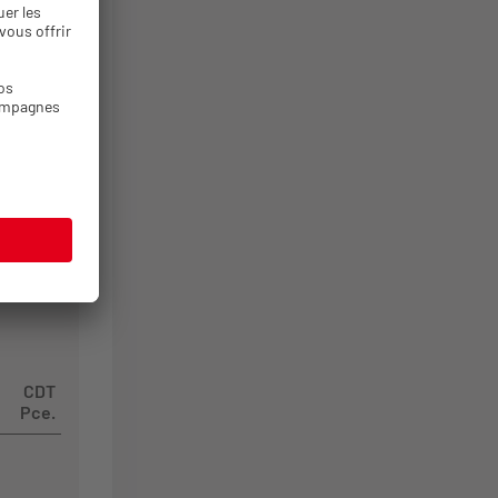
CDT
Pce.