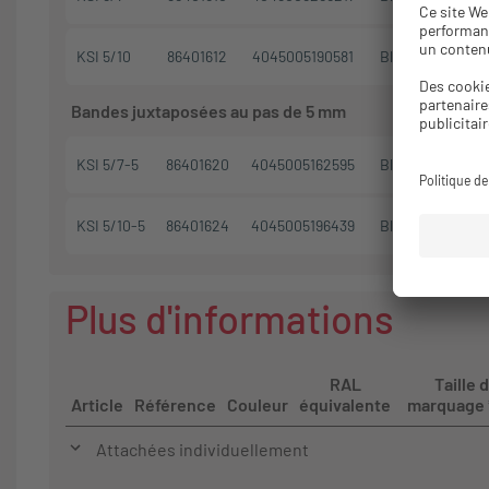
KSI 5/10
86401612
4045005190581
Blanc
1020
Bandes juxtaposées au pas de 5 mm
KSI 5/7-5
86401620
4045005162595
Blanc
1200
KSI 5/10-5
86401624
4045005196439
Blanc
1260
Plus d'informations
RAL
Taille 
Article
Référence
Couleur
équivalente
marquage
Attachées individuellement