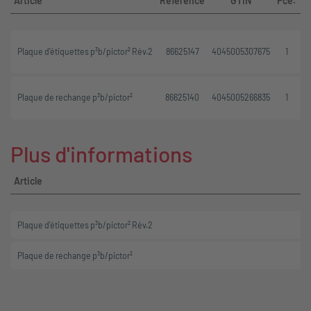
Article
Référence
GTIN
Pce.
Plaque d'étiquettes p³b/pictor² Rév.2
86625147
4045005307675
1
Plaque de rechange p³b/pictor²
86625140
4045005266835
1
Plus d'informations
Article
Plaque d'étiquettes p³b/pictor² Rév.2
Plaque de rechange p³b/pictor²