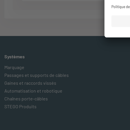
Systèmes
Marquage
Passages et supports de câbles
Gaines et raccords vissés
Automatisation et robotique
Chaînes porte-câbles
STEGO Produits