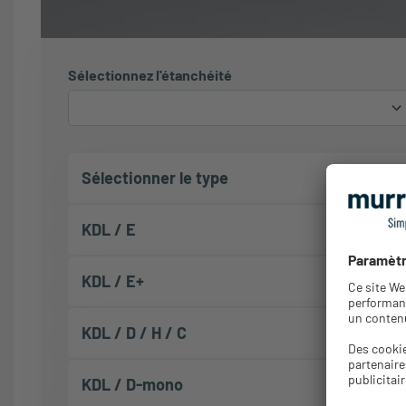
Sélectionnez l'étanchéité
Sélectionner le type
KDL / E
KDL / E+
KDL / D / H / C
KDL / D-mono