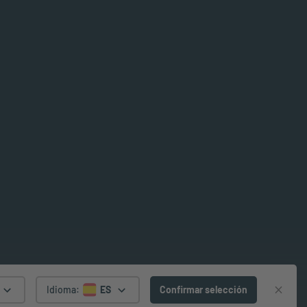
Idioma
:
ES
Confirmar selección