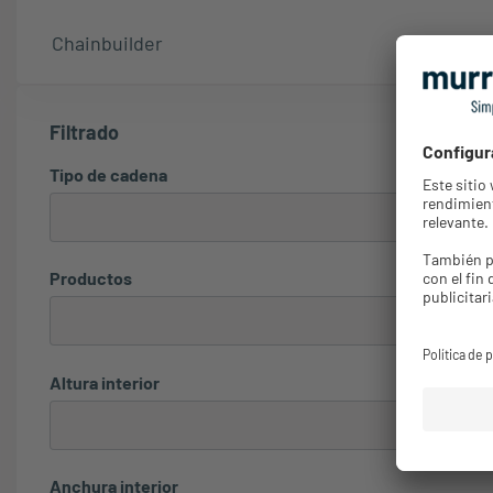
Chainbuilder
Filtrado
Tipo de cadena
Productos
Altura interior
Anchura interior