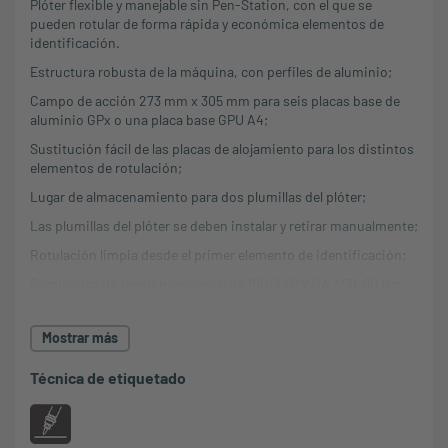
Plóter flexible y manejable sin Pen-Station, con el que se
pueden rotular de forma rápida y económica elementos de
identificación.
Estructura robusta de la máquina, con perfiles de aluminio;
Campo de acción 273 mm x 305 mm para seis placas base de
aluminio GPx o una placa base GPU A4;
Sustitución fácil de las placas de alojamiento para los distintos
elementos de rotulación;
Lugar de almacenamiento para dos plumillas del plóter;
Las plumillas del plóter se deben instalar y retirar manualmente;
Rotulación limpia desde el primer elemento de identificación;
Suministro de tensión universal de 100-240 V CA / 50-60 Hz;
Interfaz PC: Conexión USB;
Mostrar más
Lenguaje de instrucciones: HPGL;
Opcionalmente utilizable:
Técnica de etiquetado
mp-EM Opt. Opción de grabado.
mp
-PM Sistema de plóter Basic
m