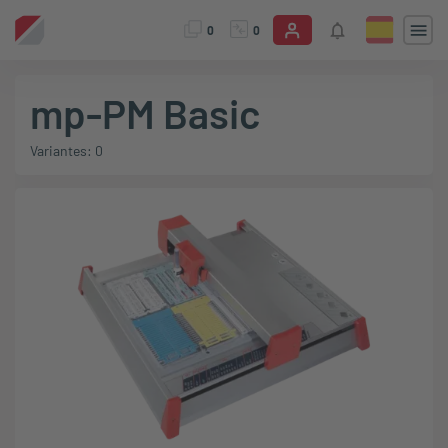
0
0
mp-PM Basic
Variantes: 0