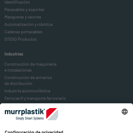
Identificación
Pasacables y soportes
Mangueras y racores
Automatización y robótica
Cadenas portacables
STEGO Productos
Industrias
Construcción de maquinaria
e instalaciones
Construcción de armarios
de distribución
Industria automovilística
Ferrocarril y transporte ferroviario
Industria alimentaria
Industria del embalaje
Industria energética