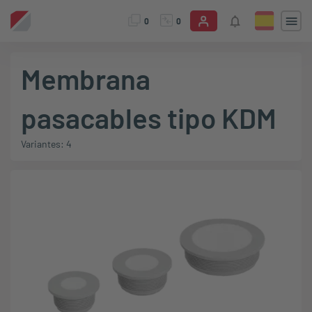
0
0
Membrana
pasacables tipo KDM
Variantes: 4