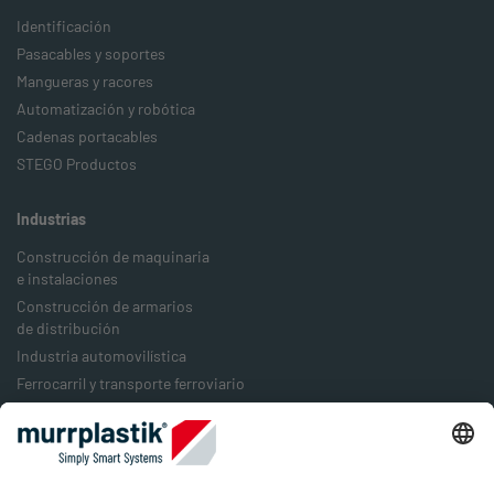
Identificación
Pasacables y soportes
Mangueras y racores
Automatización y robótica
Cadenas portacables
STEGO Productos
Industrias
Construcción de maquinaria
e instalaciones
Construcción de armarios
de distribución
Industria automovilística
Ferrocarril y transporte ferroviario
Industria alimentaria
Industria del embalaje
Industria energética