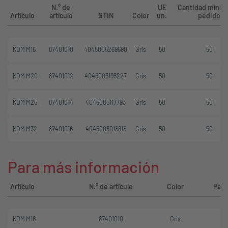
N.° de
UE
Cantidad mínim
Artículo
artículo
GTIN
Color
un.
pedido
KDM M16
87401010
4045005269690
Gris
50
50
KDM M20
87401012
4045005195227
Gris
50
50
KDM M25
87401014
4045005117793
Gris
50
50
KDM M32
87401016
4045005018618
Gris
50
50
Para más información
Artículo
N.° de artículo
Color
Par
KDM M16
87401010
Gris