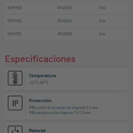
KDM M20
87401012
Gris
1
KDM M25
87401014
Gris
1
KDM M32
87401016
Gris
1
Especificaciones
Temperatura
-40 °C–80 °C
Protección
IP66 a partir de grosores de chapa de 2,0 mm
IP65 para grosor de chapa de 1,5-2,0 mm
Material