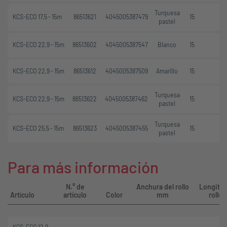
Turquesa
KCS-ECO 17,5 - 15m
86513621
4045005387479
15
pastel
KCS-ECO 22,9 - 15m
86513602
4045005387547
Blanco
15
KCS-ECO 22,9 - 15m
86513612
4045005387509
Amarillo
15
Turquesa
KCS-ECO 22,9 - 15m
86513622
4045005387462
15
pastel
Turquesa
KCS-ECO 25,5 - 15m
86513623
4045005387455
15
pastel
Para más información
N.° de
Anchura del rollo
Longitud
Artículo
artículo
Color
mm
rollo 