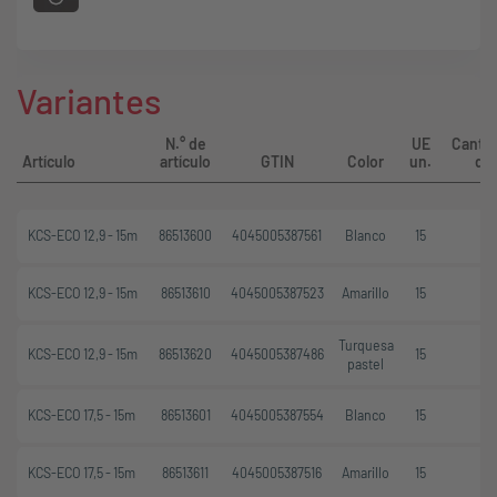
Variantes
N.° de
UE
Canti
Artículo
artículo
GTIN
Color
un.
de
KCS-ECO 12,9 - 15m
86513600
4045005387561
Blanco
15
KCS-ECO 12,9 - 15m
86513610
4045005387523
Amarillo
15
Turquesa
KCS-ECO 12,9 - 15m
86513620
4045005387486
15
pastel
KCS-ECO 17,5 - 15m
86513601
4045005387554
Blanco
15
KCS-ECO 17,5 - 15m
86513611
4045005387516
Amarillo
15